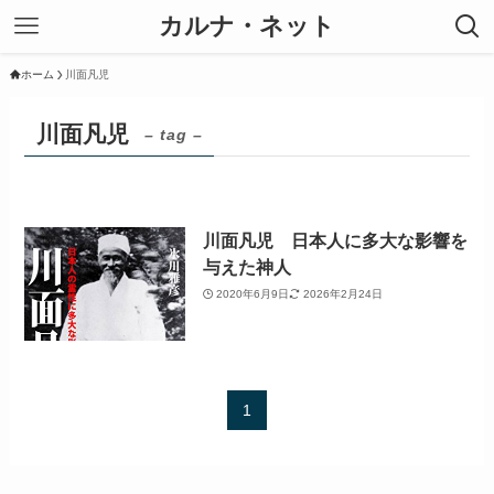
カルナ・ネット
ホーム
川面凡児
川面凡児
– tag –
川面凡児 日本人に多大な影響を
与えた神人
2020年6月9日
2026年2月24日
1